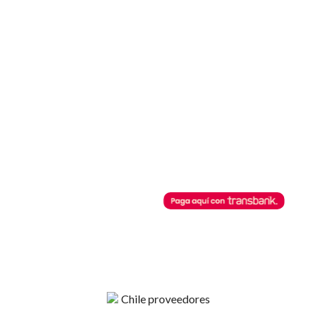
+56 9 4420 37424
contacto@sncristobal.cl
Comercial San Cristóbal
Mi Cuenta
Nosotros
Inicio de sesión
Contacto
Regístrate
Términos y Condiciones
Recuperar clave
Horarios de Atención
Botón de Pago
Lunes a Viernes
08:30 AM - 13:00 PM
Comercial San Cristobal
14:00 PM - 18:00 PM
posibilita cualquier pago a través
de este botón de pago.