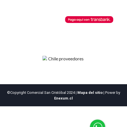
Horarios de Atención
Botón de Pago
Lunes a Viernes
08:30 AM - 13:00 PM
Comercial San Cristobal
14:00 PM - 18:00 PM
posibilita cualquier pago a través
de este botón de pago.
©Copyright Comercial San Cristóbal 2024
|
Mapa del sitio
| Power by
Enexum.cl