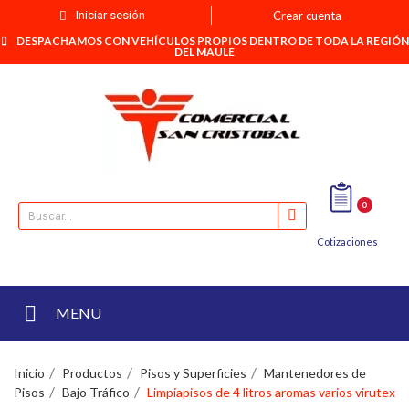
Iniciar sesión
Crear cuenta
DESPACHAMOS CON VEHÍCULOS PROPIOS DENTRO DE TODA LA REGIÓN
DEL MAULE
0
Cotizaciones
MENU
Inicio
Productos
Pisos y Superficies
Mantenedores de
Pisos
Bajo Tráfico
Limpiapisos de 4 litros aromas varios virutex