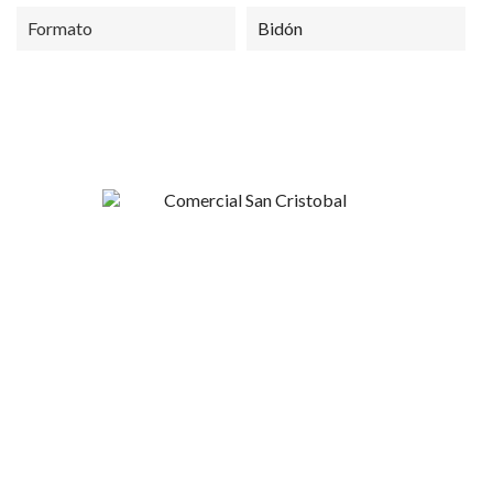
Formato
Bidón
Esperanza 1148, Linares
+56 9 4420 37424
contacto@sncristobal.cl
Comercial San Cristóbal
Mi Cuenta
Nosotros
Inicio de sesión
Contacto
Regístrate
Términos y Condiciones
Recuperar clave