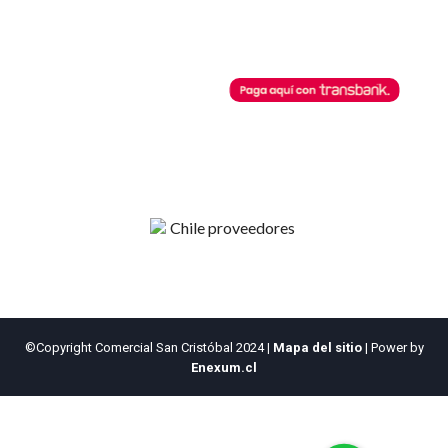
Horarios de Atención
Botón de Pago
Lunes a Viernes
08:30 AM - 13:00 PM
Comercial San Cristobal
14:00 PM - 18:00 PM
posibilita cualquier pago a través
de este botón de pago.
©Copyright Comercial San Cristóbal 2024
|
Mapa del sitio
| Power by
Enexum.cl