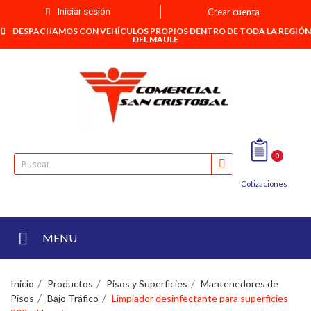
Iniciar sesión
Crear cuenta
DESPACHAMOS CON VEHÍCULOS PROPIOS DENTRO DE TODA LA REGIÓN
DEL MAULE
0
Cotizaciones
MENU
Inicio
Productos
Pisos y Superficies
Mantenedores de
Pisos
Bajo Tráfico
Limpiador desinfectante para superficies