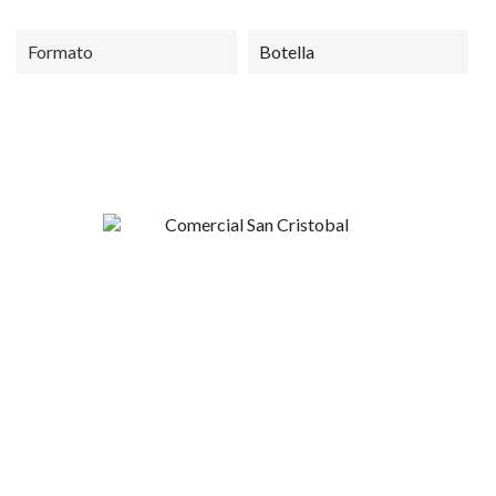
Formato
Botella
Esperanza 1148, Linares
+56 9 4420 37424
contacto@sncristobal.cl
Comercial San Cristóbal
Mi Cuenta
Nosotros
Inicio de sesión
Contacto
Regístrate
Términos y Condiciones
Recuperar clave