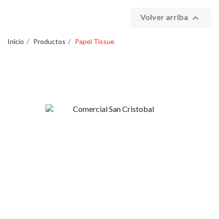

Volver arriba
Inicio
Productos
Papel Tissue
Esperanza 1148, Linares
+56 9 4420 37424
contacto@sncristobal.cl
Comercial San Cristóbal
Mi Cuenta
Nosotros
Inicio de sesión
Contacto
Regístrate