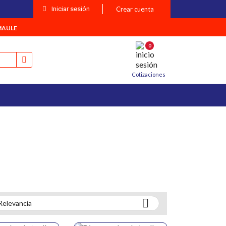
Iniciar sesión
Crear cuenta
MAULE
0
Cotizaciones

Relevancia