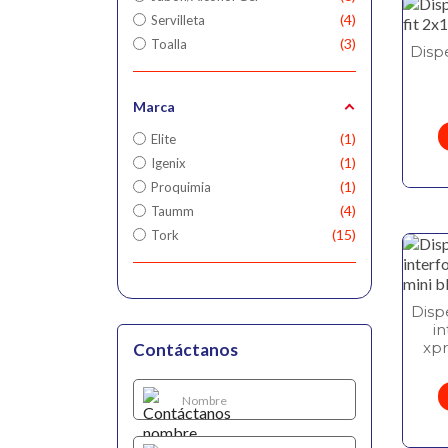
4
Servilleta
3
Toalla
Disp
Marca
1
Elite
1
Igenix
1
Proquimia
4
Taumm
15
Tork
Disp
in
xpr
Contáctanos