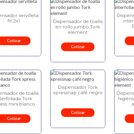
ensador servilleta
Dispens
fit 2x1
inte
Dispensador de toalla
en rollo jumbo Tork
element
Cotizar
Cotizar
Dispensador Tork
xpressnap café negro
ensador de toalla
Dispen
terfoliada Tork
higién
ess mini blanco
Cotizar
Cotizar