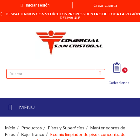
Iniciar sesión
Crear cuenta
DESPACHAMOS CON VEHÍCULOS PROPIOS DENTRO DE TODA LA REGIÓN
DEL MAULE
0
Cotizaciones
MENU
Inicio
Productos
Pisos y Superficies
Mantenedores de
Pisos
Bajo Tráfico
Ecomix limpiador de pisos concentrado