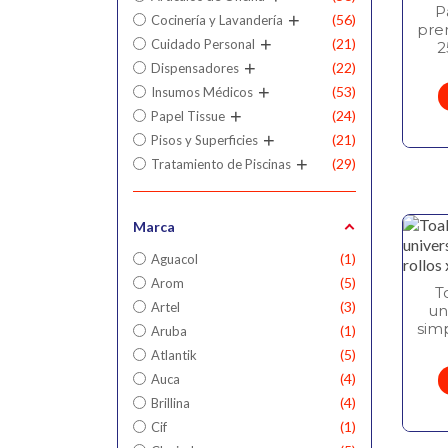
P
56
Cocinería y Lavandería
pre
21
Cuidado Personal
2
22
Dispensadores
53
Insumos Médicos
24
Papel Tissue
21
Pisos y Superficies
29
Tratamiento de Piscinas
Marca
1
Aguacol
5
Arom
T
3
Artel
un
simp
1
Aruba
5
Atlantik
4
Auca
4
Brillina
1
Cif