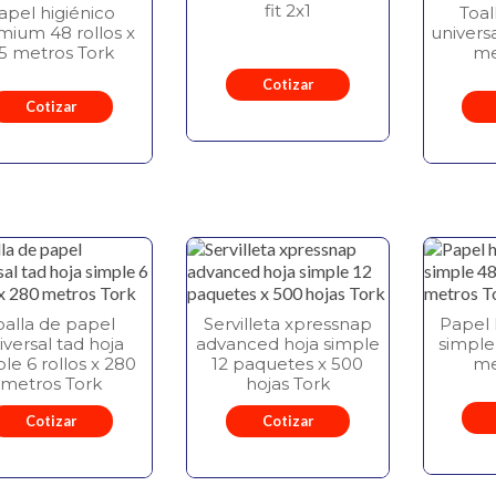
fit 2x1
apel higiénico
Toal
mium 48 rollos x
universa
5 metros Tork
me
Cotizar
Cotizar
oalla de papel
Servilleta xpressnap
Papel 
iversal tad hoja
advanced hoja simple
simple 
le 6 rollos x 280
12 paquetes x 500
me
metros Tork
hojas Tork
Cotizar
Cotizar