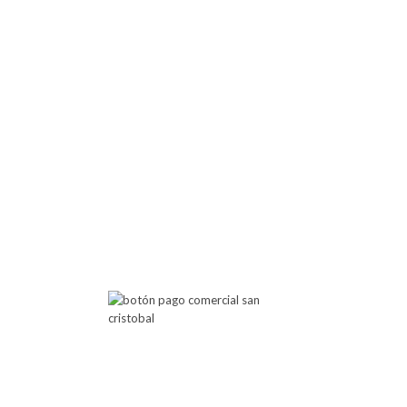
 Atención
Botón de Pago
00 PM
00 PM
Comercial San Cristobal
posibilita cualquier pago a través
de este botón de pago.