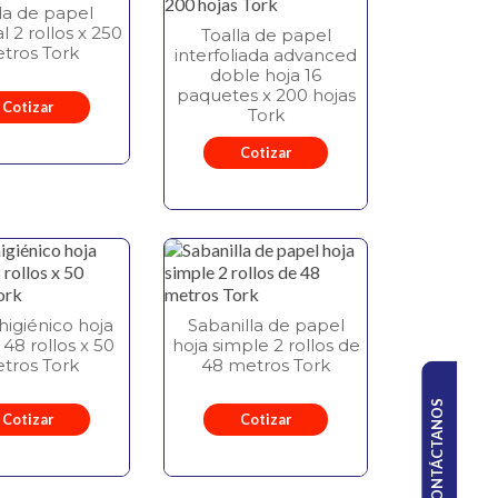
la de papel
l 2 rollos x 250
Toalla de papel
tros Tork
interfoliada advanced
doble hoja 16
paquetes x 200 hojas
Cotizar
Tork
Cotizar
higiénico hoja
Sabanilla de papel
48 rollos x 50
hoja simple 2 rollos de
tros Tork
48 metros Tork
CONTÁCTANOS
Cotizar
Cotizar