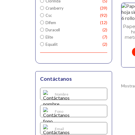
5
Clorinda
39
Cranberry
92
Csc
12
Difem
Pape
2
Duracell
h
metr
7
Elite
2
Equalit
Contáctanos
Mostran