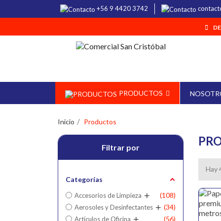
+56 9 4420 3742
contact
DE
PRODUCTOS
NOSOTR
Inicio
Productos
PR
Filtrar por
Hay 
Categorías
108
Accesorios de Limpieza
34
Aerosoles y Desinfectantes
56
Artículos de Oficina