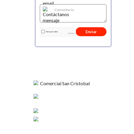
Enviar
Comercial
Esperanza 1148,
Nosotros
Linares
Contacto
+56 9 4420 37424
Términos y C
contacto@sncristobal.cl