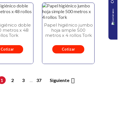
igiénico doble
Papel higiénico jumbo
0 metros x 48
hoja simple 500
ollos Tork
metros x 4 rollos Tork
Cotizar
Cotizar

1
2
3
37
Siguiente
…