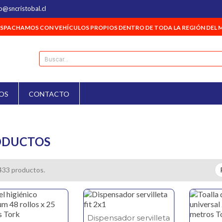
o@sncristobal.cl
SPACHAMOS CON VEHÍCULOS PROPIOS DENTRO DE TODA LA REGIÓN DEL 
OS
CONTACTO
ODUCTOS
433 productos.
Dispensador servilleta