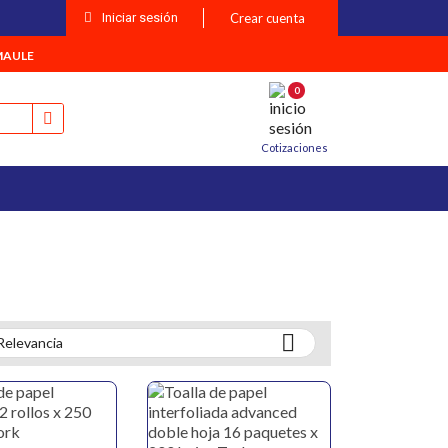
Iniciar sesión
Crear cuenta
MAULE
0
Cotizaciones

Relevancia