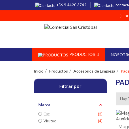
+56 9 4420 3742
contact
DE
PRODUCTOS
NOSOTR
Inicio
Productos
Accesorios de Limpieza
Pads
PAD
Filtrar por
Hay 
Marca
3
Csc
4
Virutex
Mago