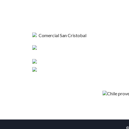
Comercial
Esperanza 1148,
Nosotros
Linares
Contacto
+56 9 4420 37424
Términos y C
contacto@sncristobal.cl
©