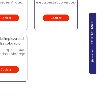
dades Virutex
electroestático Virutex
Cotizar
Cotizar
CONTÁCTANOS
e limpieza pad
adas color rojo
Cotizar