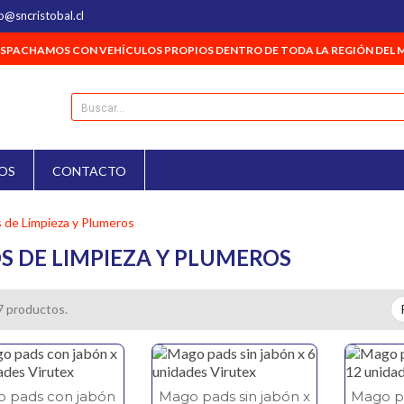
o@sncristobal.cl
SPACHAMOS CON VEHÍCULOS PROPIOS DENTRO DE TODA LA REGIÓN DEL 
OS
CONTACTO
 de Limpieza y Plumeros
S DE LIMPIEZA Y PLUMEROS
7 productos.
 pads con jabón
Mago pads sin jabón x
Mago pa