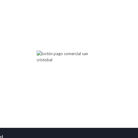
 Atención
Botón de Pago
00 PM
00 PM
Comercial San Cristobal
posibilita cualquier pago a través
de este botón de pago.
cl