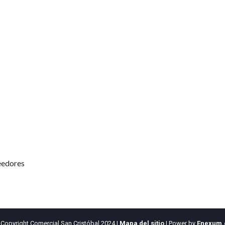
 San Cristóbal
Mi Cuenta
Horarios de
Inicio de sesión
Lunes a Viernes
08:30 AM - 13:
Regístrate
14:00 PM - 18:
ondiciones
Recuperar clave
Copyright Comercial San Cristóbal 2024
|
Mapa del sitio
| Power by
Enexum.