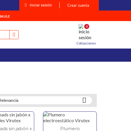
Iniciar sesión
Crear cuenta
MAULE
0
Cotizaciones

Relevancia
ds sin jabón x
Plumero