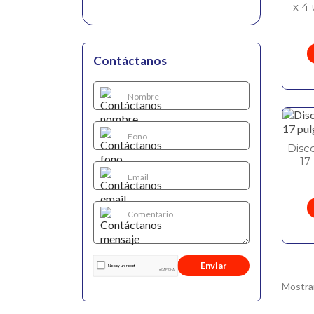
x 4
Contáctanos
Disc
17
Enviar
Mostran