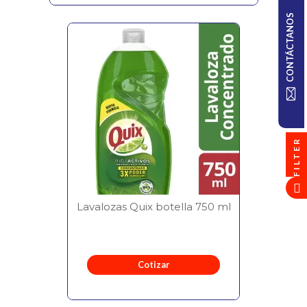
CONTÁCTANOS
FILTER
Lavalozas Quix botella 750 ml
Cotizar