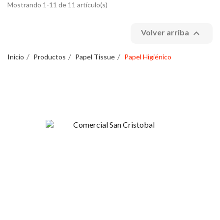
Mostrando 1-11 de 11 artículo(s)

Volver arriba
Inicio
Productos
Papel Tissue
Papel Higiénico
Esperanza 1148, Linares
+56 9 4420 37424
contacto@sncristobal.cl
Comercial San Cristóbal
Mi Cuenta
Nosotros
Inicio de sesión