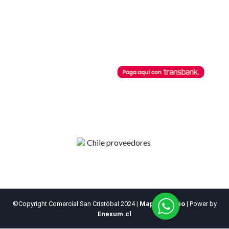
Contacto
Regístrate
Términos y Condiciones
Recuperar clave
Horarios de Atención
Botón de Pago
Lunes a Viernes
08:30 AM - 13:00 PM
Comercial San Cristobal
14:00 PM - 18:00 PM
posibilita cualquier pago a través
de este botón de pago.
©Copyright Comercial San Cristóbal 2024
|
Mapa del sitio
| Power by
Enexum.cl