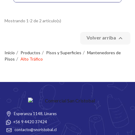
Mostrando 1-2 de 2 artículo(s)

Volver arriba
Inicio
Productos
Pisos y Superficies
Mantenedores de
Pisos
Alto Tráfico
Esperanza 1148, Linares
+56 9 4420 37424
contacto@sncristobal.cl