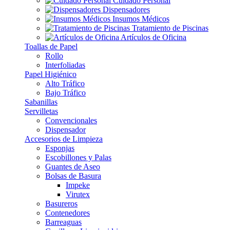
Cuidado Personal
Dispensadores
Insumos Médicos
Tratamiento de Piscinas
Artículos de Oficina
Toallas de Papel
Rollo
Interfoliadas
Papel Higiénico
Alto Tráfico
Bajo Tráfico
Sabanillas
Servilletas
Convencionales
Dispensador
Accesorios de Limpieza
Esponjas
Escobillones y Palas
Guantes de Aseo
Bolsas de Basura
Impeke
Virutex
Basureros
Contenedores
Barreaguas