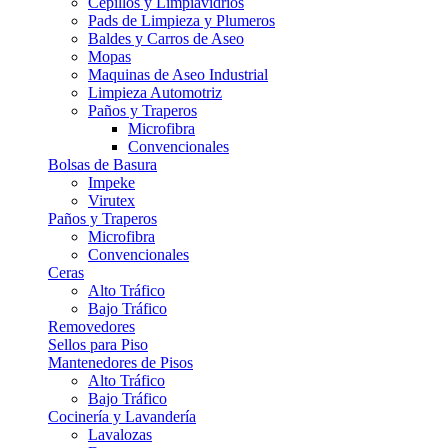
Cepillos y Limpiavidrios
Pads de Limpieza y Plumeros
Baldes y Carros de Aseo
Mopas
Maquinas de Aseo Industrial
Limpieza Automotriz
Paños y Traperos
Microfibra
Convencionales
Bolsas de Basura
Impeke
Virutex
Paños y Traperos
Microfibra
Convencionales
Ceras
Alto Tráfico
Bajo Tráfico
Removedores
Sellos para Piso
Mantenedores de Pisos
Alto Tráfico
Bajo Tráfico
Cocinería y Lavandería
Lavalozas