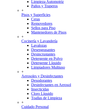
Limpieza Automotriz
Paños y Traperos
+
Pisos y Superficies
Ceras
Removedores
Sellos para Piso
Mantenedores de Pisos
+
Cocinería y Lavandería
Lavalozas
Desengrasantes
Desincrustantes
Detergente en Polvo
Detergente Líquido
Limpiadores Multiuso
+
Aerosoles y Desinfectantes
Desodorantes
Desinfectantes en Aerosol
Insecticidas
Cloro Líquido
Toallas de Limpieza
+
Cuidado Personal