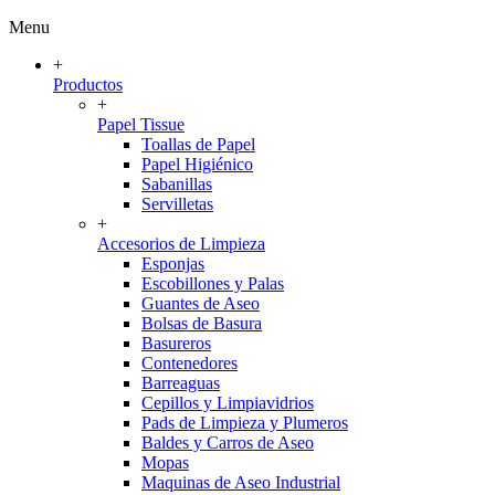
Menu
+
Productos
+
Papel Tissue
Toallas de Papel
Papel Higiénico
Sabanillas
Servilletas
+
Accesorios de Limpieza
Esponjas
Escobillones y Palas
Guantes de Aseo
Bolsas de Basura
Basureros
Contenedores
Barreaguas
Cepillos y Limpiavidrios
Pads de Limpieza y Plumeros
Baldes y Carros de Aseo
Mopas
Maquinas de Aseo Industrial