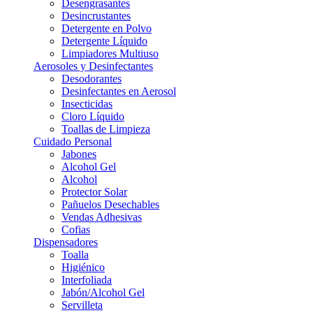
Desengrasantes
Desincrustantes
Detergente en Polvo
Detergente Líquido
Limpiadores Multiuso
Aerosoles y Desinfectantes
Desodorantes
Desinfectantes en Aerosol
Insecticidas
Cloro Líquido
Toallas de Limpieza
Cuidado Personal
Jabones
Alcohol Gel
Alcohol
Protector Solar
Pañuelos Desechables
Vendas Adhesivas
Cofias
Dispensadores
Toalla
Higiénico
Interfoliada
Jabón/Alcohol Gel
Servilleta