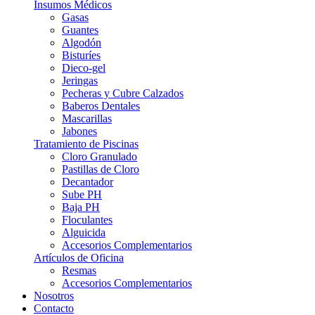
Insumos Médicos
Gasas
Guantes
Algodón
Bisturíes
Dieco-gel
Jeringas
Pecheras y Cubre Calzados
Baberos Dentales
Mascarillas
Jabones
Tratamiento de Piscinas
Cloro Granulado
Pastillas de Cloro
Decantador
Sube PH
Baja PH
Floculantes
Alguicida
Accesorios Complementarios
Artículos de Oficina
Resmas
Accesorios Complementarios
Nosotros
Contacto