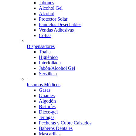
Jabones
Alcohol Gel
Alcohol
Protector Solar
Pañuelos Desechables
Vendas Adhesivas
Cofias
+
Dispensadores
Toalla
Higiénico
Interfoliada
Jabón/Alcohol Gel
Servilleta
+
Insumos Médicos
Gasas
Guantes
Algodón
Bisturíes
Dieco-gel
Jeringas
Pecheras y Cubre Calzados
Baberos Dentales
Mascarillas