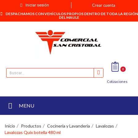
Iniciar sesión
Crear cuenta
DESPACHAMOS CON VEHÍCULOS PROPIOS DENTRO DE TODA LA REGIÓN
DEL MAULE
0
Cotizaciones
MENU
Inicio
Productos
Cocinería y Lavandería
Lavalozas
Lavalozas Quix botella 480 ml