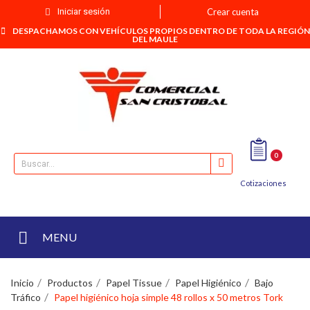
Iniciar sesión
Crear cuenta
DESPACHAMOS CON VEHÍCULOS PROPIOS DENTRO DE TODA LA REGIÓN
DEL MAULE
0
Cotizaciones
MENU
Inicio
Productos
Papel Tissue
Papel Higiénico
Bajo
Tráfico
Papel higiénico hoja simple 48 rollos x 50 metros Tork