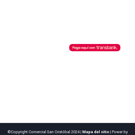
Nosotros
Inicio de sesión
Contacto
Regístrate
Términos y Condiciones
Recuperar clave
Horarios de Atención
Botón de Pago
Lunes a Viernes
08:30 AM - 13:00 PM
Comercial San Cristobal
14:00 PM - 18:00 PM
posibilita cualquier pago a través
de este botón de pago.
©Copyright Comercial San Cristóbal 2024
|
Mapa del sitio
| Power by