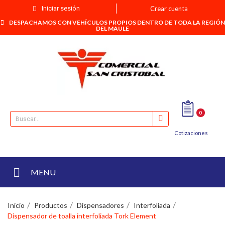
Iniciar sesión
Crear cuenta
DESPACHAMOS CON VEHÍCULOS PROPIOS DENTRO DE TODA LA REGIÓN
DEL MAULE
0
Cotizaciones
MENU
Inicio
Productos
Dispensadores
Interfoliada
Dispensador de toalla interfoliada Tork Element