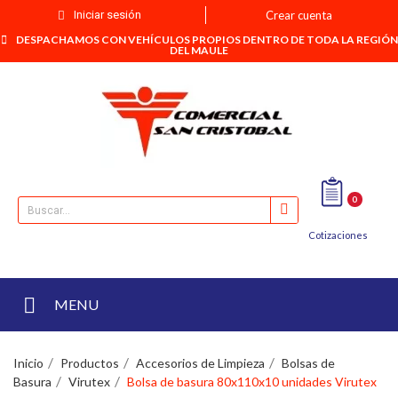
Iniciar sesión
Crear cuenta
DESPACHAMOS CON VEHÍCULOS PROPIOS DENTRO DE TODA LA REGIÓN
DEL MAULE
0
Cotizaciones
MENU
Inicio
Productos
Accesorios de Limpieza
Bolsas de
Basura
Virutex
Bolsa de basura 80x110x10 unidades Virutex