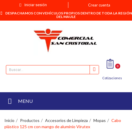
Iniciar sesión
Crear cuenta
DESPACHAMOS CON VEHÍCULOS PROPIOS DENTRO DE TODA LA REGIÓN
DEL MAULE
0
Cotizaciones
MENU
Inicio
Productos
Accesorios de Limpieza
Mopas
Cabo
plástico 125 cm con mango de aluminio Virutex