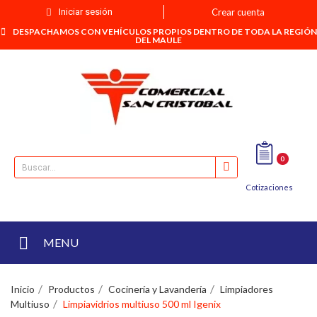
Iniciar sesión
Crear cuenta
DESPACHAMOS CON VEHÍCULOS PROPIOS DENTRO DE TODA LA REGIÓN
DEL MAULE
0
Cotizaciones
MENU
Inicio
Productos
Cocinería y Lavandería
Limpiadores
Multiuso
Limpiavidrios multiuso 500 ml Igenix