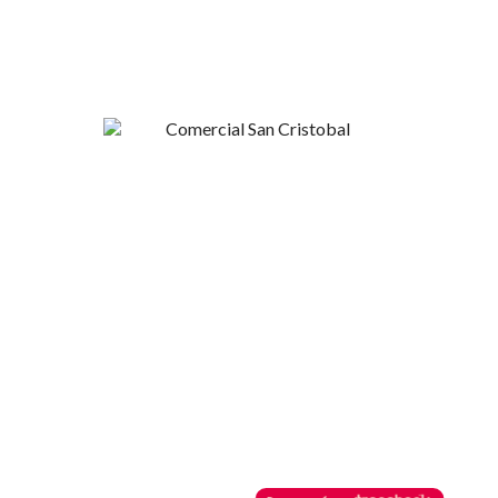
Esperanza 1148, Linares
+56 9 4420 37424
contacto@sncristobal.cl
Comercial San Cristóbal
Mi Cuenta
Nosotros
Inicio de sesión
Contacto
Regístrate
Términos y Condiciones
Recuperar clave
Horarios de Atención
Botón de Pago