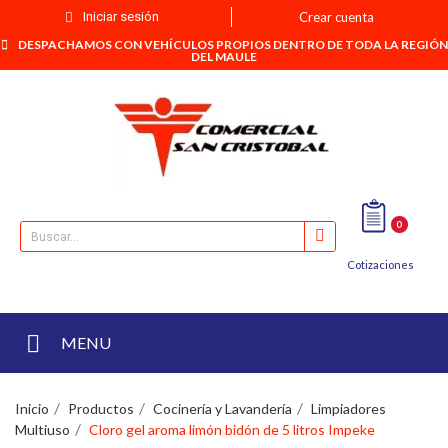
Iniciar sesión
Crear cuenta
DESPACHAMOS CON VEHÍCULOS PROPIOS DENTRO DE TODA LA REGIÓN
DEL MAULE
0
Cotizaciones
MENU
Inicio
Productos
Cocinería y Lavandería
Limpiadores
Multiuso
Cloro gel aroma limón bidón de 5 litros Impeke