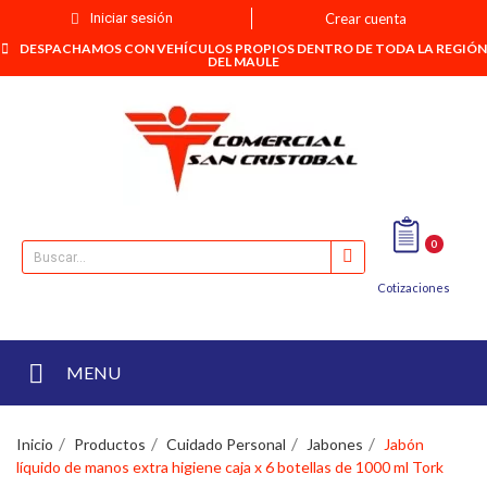
Iniciar sesión
Crear cuenta
DESPACHAMOS CON VEHÍCULOS PROPIOS DENTRO DE TODA LA REGIÓN
DEL MAULE
0
Cotizaciones
MENU
Inicio
Productos
Cuidado Personal
Jabones
Jabón
líquido de manos extra higiene caja x 6 botellas de 1000 ml Tork