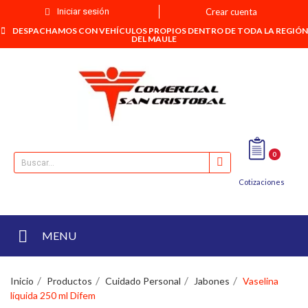
Iniciar sesión
Crear cuenta
DESPACHAMOS CON VEHÍCULOS PROPIOS DENTRO DE TODA LA REGIÓN
DEL MAULE
0
Cotizaciones
MENU
Inicio
Productos
Cuidado Personal
Jabones
Vaselina
líquida 250 ml Difem