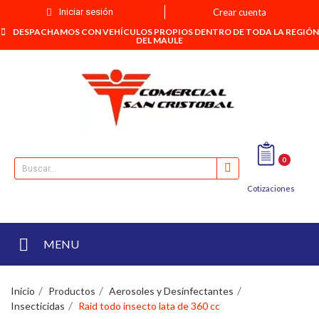
Iniciar sesión
Crear cuenta
DESPACHAMOS CON VEHÍCULOS PROPIOS DENTRO DE TODA LA REGIÓN
DEL MAULE
0
Cotizaciones
MENU
Inicio
Productos
Aerosoles y Desinfectantes
Insecticidas
Raid todo insecto lata de 360 cc