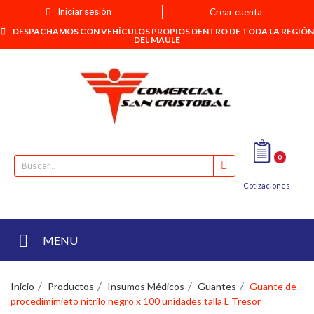
Iniciar sesión
Crear cuenta
DESPACHAMOS CON VEHÍCULOS PROPIOS DENTRO DE TODA LA REGIÓN
DEL MAULE
0
Cotizaciones
MENU
Inicio
Productos
Insumos Médicos
Guantes
Guante de
procedimimieto nitrilo negro x 100 unidades talla L Tresor