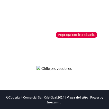
Contacto
Regístrate
Términos y Condiciones
Recuperar clave
Horarios de Atención
Botón de Pago
Lunes a Viernes
08:30 AM - 13:00 PM
Comercial San Cristobal
14:00 PM - 18:00 PM
posibilita cualquier pago a través
de este botón de pago.
©Copyright Comercial San Cristóbal 2024
|
Mapa del sitio
| Power by
Enexum.cl