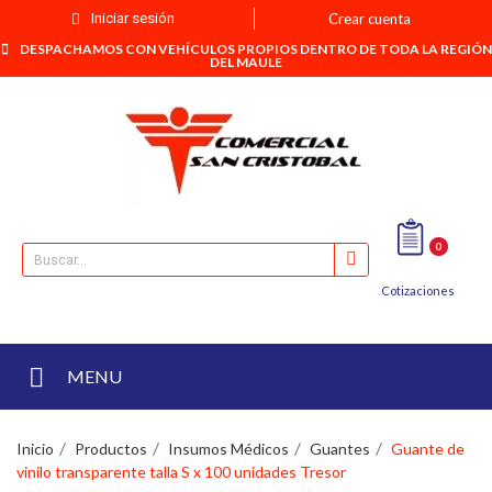
Iniciar sesión
Crear cuenta
DESPACHAMOS CON VEHÍCULOS PROPIOS DENTRO DE TODA LA REGIÓN
DEL MAULE
0
Cotizaciones
MENU
Inicio
Productos
Insumos Médicos
Guantes
Guante de
vinilo transparente talla S x 100 unidades Tresor