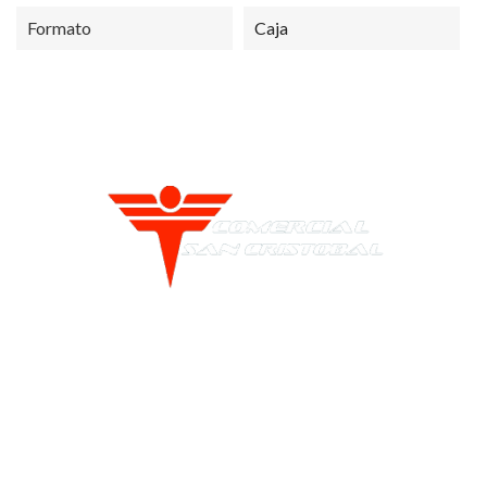
Formato
Caja
Esperanza 1148, Linares
+56 9 4420 37424
contacto@sncristobal.cl
Comercial San Cristóbal
Mi Cuenta
Nosotros
Inicio de sesión