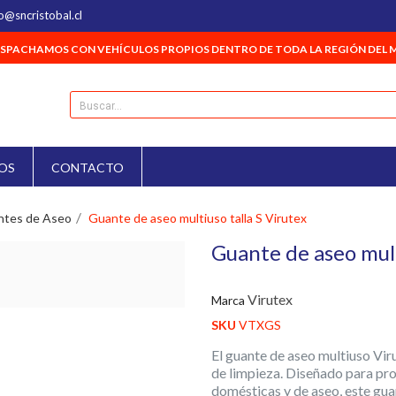
o@sncristobal.cl
SPACHAMOS CON VEHÍCULOS PROPIOS DENTRO DE TODA LA REGIÓN DEL 
OS
CONTACTO
ntes de Aseo
Guante de aseo multiuso talla S Virutex
Guante de aseo mult
Virutex
Marca
SKU
VTXGS
El guante de aseo multiuso Viru
de limpieza. Diseñado para pr
domésticas y de aseo, este gua