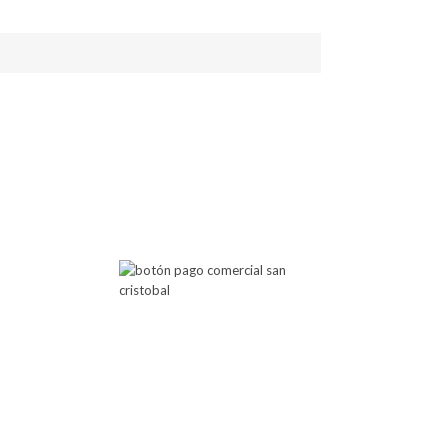
 Atención
Botón de Pago
00 PM
00 PM
Comercial San Cristobal
posibilita cualquier pago a través
de este botón de pago.