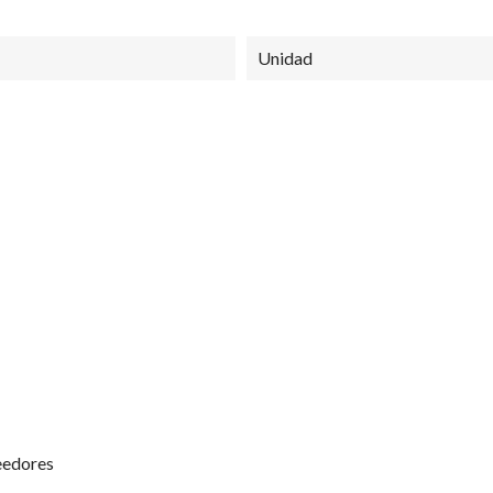
Unidad
 San Cristóbal
Mi Cuenta
Horarios de
Inicio de sesión
Lunes a Viernes
08:30 AM - 13:
Regístrate
14:00 PM - 18:
ondiciones
Recuperar clave