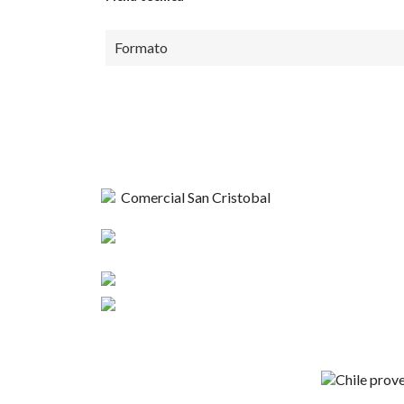
Formato
Comercial
Esperanza 1148,
Nosotros
Linares
Contacto
+56 9 4420 37424
Términos y C
contacto@sncristobal.cl