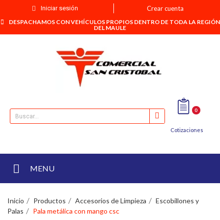
Iniciar sesión
Crear cuenta
DESPACHAMOS CON VEHÍCULOS PROPIOS DENTRO DE TODA LA REGIÓN
DEL MAULE
0
Cotizaciones
MENU
Inicio
Productos
Accesorios de Limpieza
Escobillones y
Palas
Pala metálica con mango csc