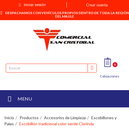
Iniciar sesión
Crear cuenta
DESPACHAMOS CON VEHÍCULOS PROPIOS DENTRO DE TODA LA REGIÓN
DEL MAULE
0
Cotizaciones
MENU
Inicio
Productos
Accesorios de Limpieza
Escobillones y
Palas
Escobillón tradicional color verde Clorinda