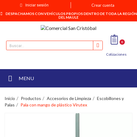
Iniciar sesión
Crear cuenta
DESPACHAMOS CON VEHÍCULOS PROPIOS DENTRO DE TODA LA REGIÓN
DEL MAULE
0
Cotizaciones
MENU
Inicio
Productos
Accesorios de Limpieza
Escobillones y
Palas
Pala con mango de plástico Virutex