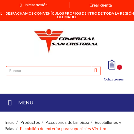
Iniciar sesión
Crear cuenta
DESPACHAMOS CON VEHÍCULOS PROPIOS DENTRO DE TODA LA REGIÓN
DEL MAULE
0
Cotizaciones
MENU
Inicio
Productos
Accesorios de Limpieza
Escobillones y
Palas
Escobillón de exterior para superficies Virutex