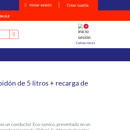
Iniciar sesión
Crear cuenta
MAULE
0
Cotizaciones
bidón de 5 litros + recarga de
 un conductor Eco-sonico, presentado en un
eniente recarga de 250 ml. Su fórmula de color