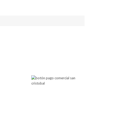
 Atención
Botón de Pago
00 PM
00 PM
Comercial San Cristobal
posibilita cualquier pago a través
de este botón de pago.