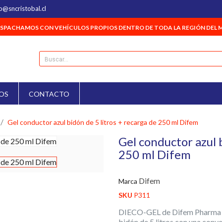
o@sncristobal.cl
SPACHAMOS CON VEHÍCULOS PROPIOS DENTRO DE TODA LA REGIÓN DEL 
OS
CONTACTO
Gel conductor azul bidón de 5 litros + recarga de 250 ml Difem
Gel conductor azul 
250 ml Difem
Difem
Marca
SKU
P311
DIECO-GEL de Difem Pharma es
bidón de 5 litros con una conv