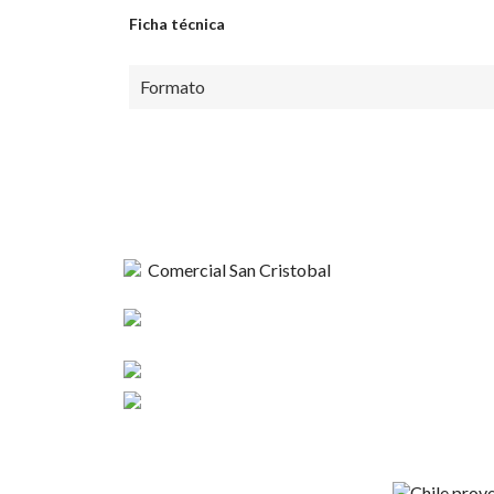
Ficha técnica
Formato
Comercial
Esperanza 1148,
Nosotros
Linares
Contacto
+56 9 4420 37424
Términos y C
contacto@sncristobal.cl