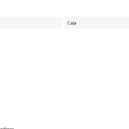
Caja
 San Cristóbal
Mi Cuenta
Horarios de
Inicio de sesión
Lunes a Viernes
08:30 AM - 13:
Regístrate
14:00 PM - 18:
ondiciones
Recuperar clave