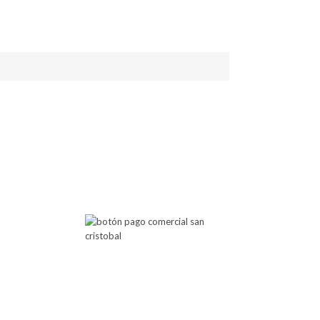
 Atención
Botón de Pago
00 PM
00 PM
Comercial San Cristobal
posibilita cualquier pago a través
de este botón de pago.