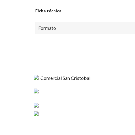
Ficha técnica
Formato
Comercial
Esperanza 1148,
Nosotros
Linares
Contacto
+56 9 4420 37424
Términos y C
contacto@sncristobal.cl