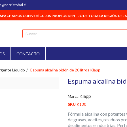
o@sncristobal.cl
SPACHAMOS CON VEHÍCULOS PROPIOS DENTRO DE TODA LA REGIÓN DEL 
OS
CONTACTO
gente Líquido
Espuma alcalina bidón de 20 litros Klapp
Espuma alcalina bid
Klapp
Marca
SKU
K130
Fórmula alcalina con potentes 
de grasas, aceites, residuos p
de alimentos e industrias. Per