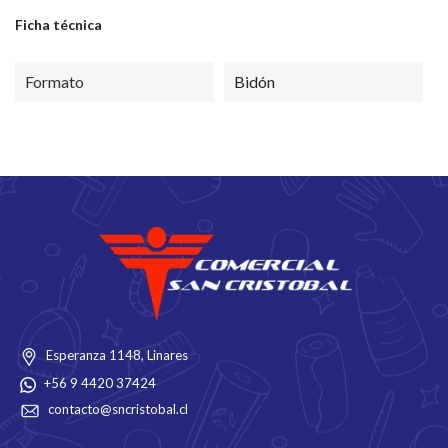
Ficha técnica
Formato
Bidón
Esperanza 1148, Linares
+56 9 4420 37424
contacto@sncristobal.cl