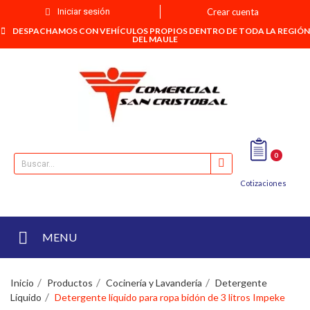
Iniciar sesión
Crear cuenta
DESPACHAMOS CON VEHÍCULOS PROPIOS DENTRO DE TODA LA REGIÓN
DEL MAULE
0
Cotizaciones
MENU
Inicio
Productos
Cocinería y Lavandería
Detergente
Líquido
Detergente líquido para ropa bidón de 3 litros Impeke