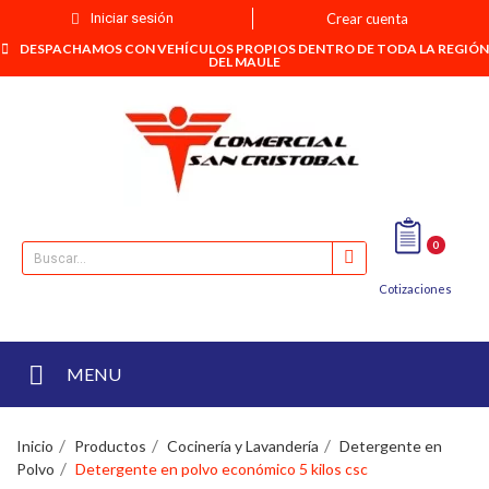
Iniciar sesión
Crear cuenta
DESPACHAMOS CON VEHÍCULOS PROPIOS DENTRO DE TODA LA REGIÓN
DEL MAULE
0
Cotizaciones
MENU
Inicio
Productos
Cocinería y Lavandería
Detergente en
Polvo
Detergente en polvo económico 5 kilos csc