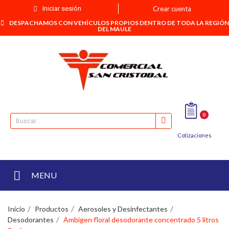
Iniciar sesión
Crear cuenta
DESPACHAMOS CON VEHÍCULOS PROPIOS DENTRO DE TODA LA REGIÓN
DEL MAULE
0
Cotizaciones
MENU
Inicio
Productos
Aerosoles y Desinfectantes
Desodorantes
Ambigen floral desodorante concentrado 5 litros