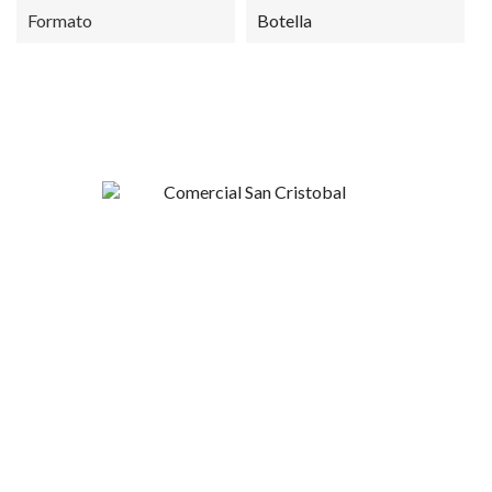
Formato
Botella
Esperanza 1148, Linares
+56 9 4420 37424
contacto@sncristobal.cl
Comercial San Cristóbal
Mi Cuenta
Nosotros
Inicio de sesión
Contacto
Regístrate
Términos y Condiciones
Recuperar clave