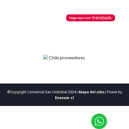
Horarios de Atención
Botón de Pago
Lunes a Viernes
08:30 AM - 13:00 PM
Comercial San Cristobal
14:00 PM - 18:00 PM
posibilita cualquier pago a través
de este botón de pago.
©Copyright Comercial San Cristóbal 2024
|
Mapa del sitio
| Power by
Enexum.cl