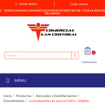
Iniciar sesión
Crear cuenta
DESPACHAMOS CON VEHÍCULOS PROPIOS DENTRO DE TODA LA REGIÓN
DEL MAULE
0
Cotizaciones
MENU
Inicio
Productos
Aerosoles y Desinfectantes
Desodorantes
Lustramuebles en aerosol 360 cc Virginia