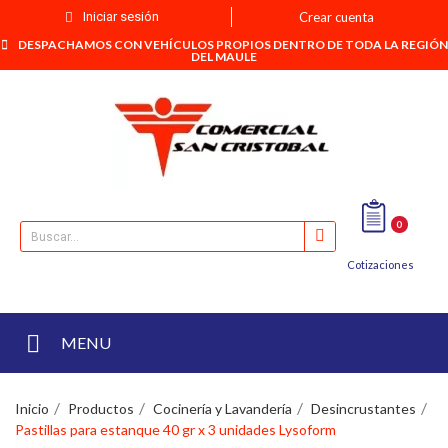
Iniciar sesión
Crear cuenta
DESPACHAMOS CON VEHÍCULOS PROPIOS DENTRO DE TODA LA REGIÓN
DEL MAULE
0
Cotizaciones
MENU
Inicio
Productos
Cocinería y Lavandería
Desincrustantes
Pastillas para estanque 40 gr x 3 unidades Lysoform