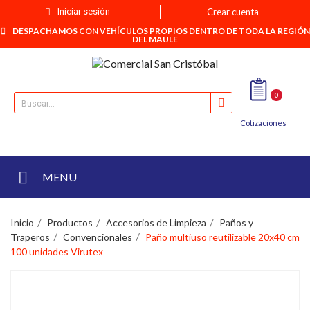
Iniciar sesión
Crear cuenta
DESPACHAMOS CON VEHÍCULOS PROPIOS DENTRO DE TODA LA REGIÓN
DEL MAULE
0
Cotizaciones
MENU
Inicio
Productos
Accesorios de Limpieza
Paños y
Traperos
Convencionales
Paño multiuso reutilizable 20x40 cm
100 unidades Virutex