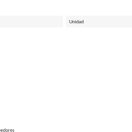
Unidad
 San Cristóbal
Mi Cuenta
Horarios de
Inicio de sesión
Lunes a Viernes
08:30 AM - 13:
Regístrate
14:00 PM - 18:
ondiciones
Recuperar clave