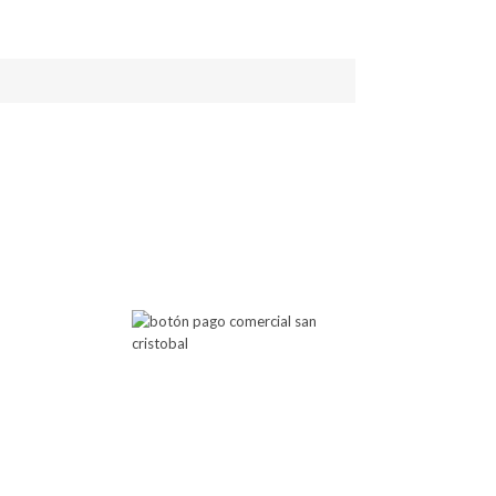
 Atención
Botón de Pago
00 PM
00 PM
Comercial San Cristobal
posibilita cualquier pago a través
de este botón de pago.