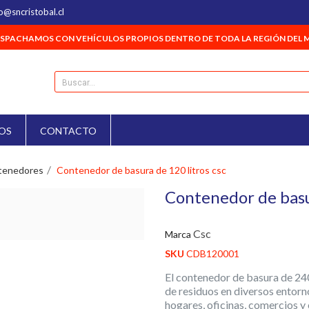
o@sncristobal.cl
SPACHAMOS CON VEHÍCULOS PROPIOS DENTRO DE TODA LA REGIÓN DEL 
OS
CONTACTO
tenedores
Contenedor de basura de 120 litros csc
Contenedor de basur
Csc
Marca
SKU
CDB120001
El contenedor de basura de 240 
de residuos en diversos entorn
hogares, oficinas, comercios y