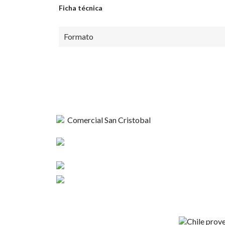
Ficha técnica
Formato
Comercial
Esperanza 1148,
Nosotros
Linares
Contacto
+56 9 4420 37424
Términos y C
contacto@sncristobal.cl