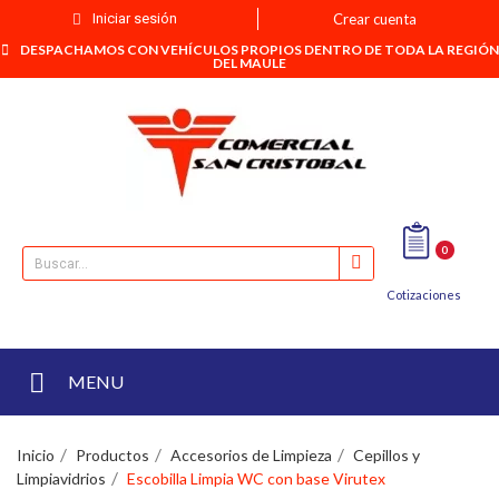
Iniciar sesión
Crear cuenta
DESPACHAMOS CON VEHÍCULOS PROPIOS DENTRO DE TODA LA REGIÓN
DEL MAULE
0
Cotizaciones
MENU
Inicio
Productos
Accesorios de Limpieza
Cepillos y
Limpiavidrios
Escobilla Limpia WC con base Virutex