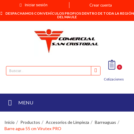
Iniciar sesión
Crear cuenta
DESPACHAMOS CON VEHÍCULOS PROPIOS DENTRO DE TODA LA REGIÓN
DEL MAULE
0
Cotizaciones
MENU
Inicio
Productos
Accesorios de Limpieza
Barreaguas
Barre agua 55 cm Virutex PRO